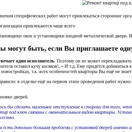
лнения специфических работ могут привлекаться сторонние орга
рганизации привлекаются чаще всего
тановщики окон и установщики входной металлической двери. Вс
ы могут быть, если Вы приглашаете одн
твечает один исполнитель
. Поэтому он не может перекладывать 
итель оставил кучу косяков!..» И т.д. Ему придётся добиваться к
 новостройках, т.к. всех особенностей квартиры Вы ещё не знает
равило: в отделке ещё на первом этапе проведения работ нужно 
новке дверей.
сь бы сделать маленькое отступление в сторону для того, чт
тир под ключ связаны с окончательным видом квартиры. Установ
жество.
м есть довольно большая проблема с установкой дверей именно и