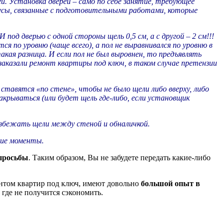
й. Установка дверей – само по себе занятие, требующее
усы, связанные с подготовительными работами, которые
 под дверью с одной стороны щель 0,5 см, а с другой – 2 см!!!
я по уровню (чаще всего), а пол не выравнивался по уровню в
акая разница. И если пол не был выровнен, то предъявлять
заказали ремонт квартиры под ключ, в таком случае претензии
 ставятся «по стене», чтобы не было щели либо вверху, либо
акрываться (или будет щель где-либо, если установщик
 избежать щели между стеной и обналичкой.
гие моменты.
 просьбы
. Таким образом, Вы не забудете передать какие-либо
онтом квартир под ключ, имеют довольно
большой опыт в
 где не получится сэкономить.