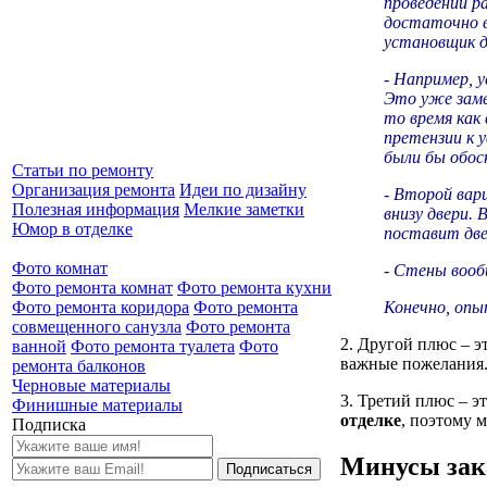
проведении р
достаточно в
установщик д
- Например, у
Это уже замет
то время как 
претензии к 
были бы обос
Статьи по ремонту
Организация ремонта
Идеи по дизайну
- Второй вар
Полезная информация
Мелкие заметки
внизу двери.
Юмор в отделке
поставит две
Фото комнат
- Стены вооб
Фото ремонта комнат
Фото ремонта кухни
Конечно, опы
Фото ремонта коридора
Фото ремонта
совмещенного санузла
Фото ремонта
2. Другой плюс – э
ванной
Фото ремонта туалета
Фото
важные пожелания
ремонта балконов
Черновые материалы
3. Третий плюс – 
Финишные материалы
отделке
, поэтому 
Подписка
Минусы зак