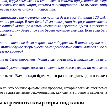
абот, вдруг «вылазят» и становятся явными при установке двере
ысокой квалификации, навыков и инструмента. Но бывают мин
верей уже не сможет исправить.
станавливается двойная распашная дверь в зал (ширина 120 см). И
ная разница. В чем дело? Дело в том, что двери устанавливаютс
в данной квартире в этом месте был перепад в 1,5 см. Отсюда т
установщику дверей уже не будет никакого смысла. Вот если бы 
нованы.
иант: стены не были выровнены под уровень. В таком случае они
 В таком случае дверь будет самопроизвольно открываться либо з
ри по уровню).
ще не были выровнены (хотя сильно кривые). В таком случае не
тный установщик может снизить или даже свести на нет мно
то то, что
Вам не надо будет много раз повторять одни и те же
.
это то, что обычно фирмы или прорабы, которые занимаются рем
могут дать дельные рекомендации, как сделать лучше и дешевле, а
аза ремонта квартиры под ключ