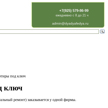
+7(925) 579-86-99
ежедневно с 8 до 21 ч
admin@dyadyafedya.ru
ртиры под ключ
д ключ
тальный ремонт) заказывается у одной фирмы.