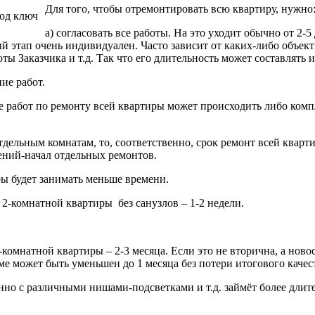
Для того, чтобы отремонтировать всю квартиру, нужно
а) согласовать все работы. На это уходит обычно от 2-
й этап очень индивидуален. Часто зависит от каких-либо объек
ты Заказчика и т.д. Так что его длительность может составлять и
ие работ.
 работ по ремонту всей квартиры может происходить либо комп
тдельным комнатам, то, соответственно, срок ремонт всей кварт
ений-начал отдельных ремонтов.
ы будет занимать меньше времени.
2-комнатной квартиры без санузлов – 1-2 недели.
комнатной квартиры – 2-3 месяца. Если это не вторична, а ново
е может быть уменьшен до 1 месяца без потери итогового качес
нно с различными нишами-подсветками и т.д. займёт более длите