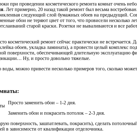
роки при проведении косметического ремонта комнат очень неб
ня
. Лет примерно, 20 назад такой ремонт был весьма востребован
риклеивая следующий слой бумажных обоев на предыдущий. Сов
енные обои не теряют цвет от того, что провисели несколько лет
отслаиваний старой краски. Розетки не вываливаются и все раб
то косметический ремонт сейчас практически не встречается. Дл
ейка обоев, укладка ламината), а провести целый комплекс под
ьной поверхности, обеспечивающей длительную эксплуатацию ф
фикации… Ну, и просто довольно тяжелые.
о воды, можно привести несколько примеров того, сколько может
омнаты:
Просто заменить обои – 1-2 дня.
Заменить обои и покрасить потолок – 2-3 дня.
арую поверхность, зашпатлевать, покрасить), сделать потолочны
ней в зависимости от квалификации отделочника.