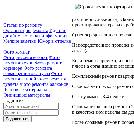
различной сложности). Данны
проектирования, графика рабо
Статьи по ремонту
Организация ремонта
Идеи по
б) непосредственное проведен
дизайну
Полезная информация
Мелкие заметки
Юмор в отделке
Непосредственное проведение
жилая).
Фото комнат
Фото ремонта комнат
Фото
Если ремонт происходит по о
ремонта кухни
Фото ремонта
плюс на организацию заверш
коридора
Фото ремонта
совмещенного санузла
Фото
Комплексный ремонт квартир
ремонта ванной
Фото ремонта
туалета
Фото ремонта балконов
Срок косметического ремонта 
Черновые материалы
Финишные материалы
С санузлами – 3-4 недели.
Подписка
Срок капитального ремонта 2-
в качественном панельном дом
Более сложный ремонт, особе