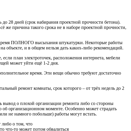
ь до 28 дней (срок набирания проектной прочности бетона).
Всё же причина такого срока не в наборе проектной прочности,
 на время ПОЛНОГО высыхания штукатурки. Некоторые работы
а объекте, и в общем нельзя дать каких-либо рекомендаций.
е, если план электроточек, расположения интернета, мебели
ещей может уйти ещё 1-2 дня.
ополнительное время. Эти вещи обычно требуют достаточно
тальный ремонт комнаты, срок которого – от трёх недель до 2
ть вывод о плохой организации ремонта либо со стороны
нно об организационном моменте. Особенно может страдать
(или не намного побольше) работы могут встать.
 либо о том, что
то что-то может потом обвалиться