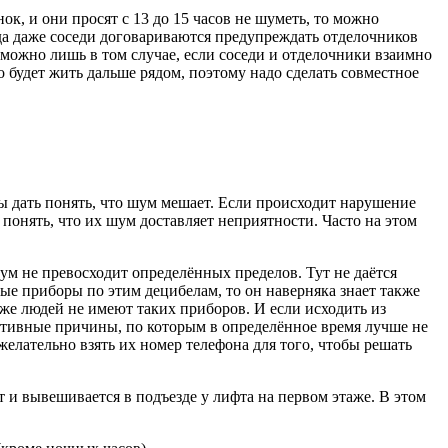
ок, и они просят с 13 до 15 часов не шуметь, то можно
да даже соседи договариваются предупреждать отделочников
озможно лишь в том случае, если соседи и отделочники взаимно
 будет жить дальше рядом, поэтому надо сделать совместное
ы дать понять, что шум мешает. Если происходит нарушение
т понять, что их шум доставляет неприятности. Часто на этом
ум не превосходит определённых пределов. Тут не даётся
ые приборы по этим децибелам, то он наверняка знает также
е людей не имеют таких приборов. И если исходить из
ъективные причины, по которым в определённое время лучше не
 желательно взять их номер телефона для того, чтобы решать
 и вывешивается в подъезде у лифта на первом этаже. В этом