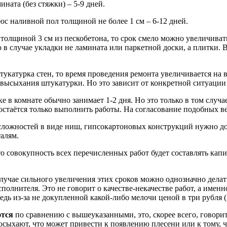
ната (без стяжки) – 5-9 дней.
юс наливной пол толщиной не более 1 см – 6-12 дней.
 толщиной 3 см из пескобетона, то срок смело можно увеличиват
 в случае укладки не ламината или паркетной доски, а плитки. 
штукатурка стен, то время проведения ремонта увеличивается
высыхания штукатурки. Но это зависит от конкретной ситуации н
е в комнате обычно занимает 1-2 дня. Но это только в том случа
остаётся только выполнить работы. На согласование подобных в
сложностей в виде ниш, гипсокартоновых конструкций нужно д
алям.
о совокупность всех перечисленных работ будет составлять капи
 случае сильного увеличения этих сроков можно однозначно дела
сполнителя. Это не говорит о качестве-некачестве работ, а име
едь из-за не докупленной какой-либо мелочи ценой в три рубля 
тся
по сравнению с вышеуказанными, это, скорее всего, говорит
осыхают, что может привести к появлению плесени или к тому, ч