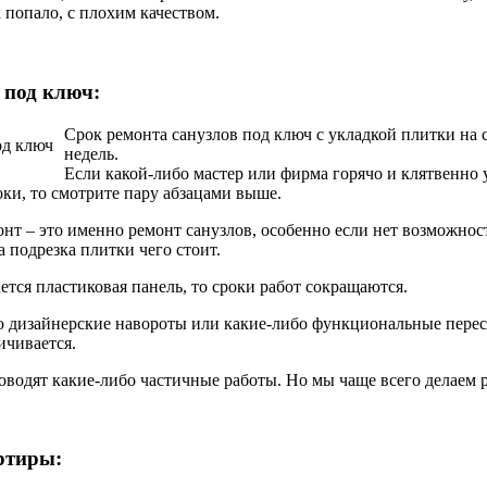
к попало, с плохим качеством.
 под ключ:
Срок ремонта санузлов под ключ с укладкой плитки на с
недель.
Если какой-либо мастер или фирма горячо и клятвенно 
оки, то смотрите пару абзацами выше.
нт – это именно ремонт санузлов, особенно если нет возможност
 подрезка плитки чего стоит.
тся пластиковая панель, то сроки работ сокращаются.
 дизайнерские навороты или какие-либо функциональные перес
ичивается.
оводят какие-либо частичные работы. Но мы чаще всего делаем р
ртиры: