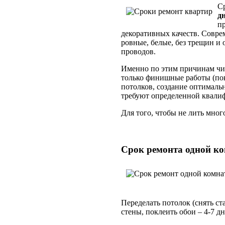
С
д
п
декоративных качеств. Соврем
ровные, белые, без трещин и 
проводов.
Именно по этим причинам чис
только финишные работы (покл
потолков, создание оптимал
требуют определенной квали
Для того, чтобы не лить мног
Срок ремонта одной к
Переделать потолок (снять ст
стены, поклеить обои – 4-7 д