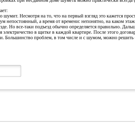
тройках при несданном доме шуметь можно практически всегда (
ает:
о шумит. Несмотря на то, что на первый взгляд это кажется про
м непостоянный, а время от времени: непонятно, на каком этаже 
езде. Но все-таки подъезд обычно определяется правильно. Даль
я электричество в щитке в каждой квартире. После этого догова
. Большинство проблем, в том числе и с шумом, можно решить