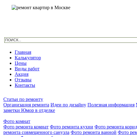
Главная
Калькулятор
Цены
Виды работ
Акция
Отзывы
Контакты
Статьи по ремонту
Организация ремонта
Идеи по дизайну
Полезная информация
заметки
Юмор в отделке
Фото комнат
Фото ремонта комнат
Фото ремонта кухни
Фото ремонта кори
ремонта совмещенного санузла
Фото ремонта ванной
Фото ре